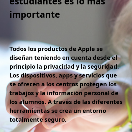
estudiantes es lo más
importante
Todos los productos de Apple se
diseñan teniendo en cuenta desde el
principio la privacidad y la seguridad.
Los dispositivos, apps y servicios que
se ofrecen a los centros protegen los
trabajos y la información personal de
los alumnos. A través de las diferentes
herramientas se crea un entorno
totalmente seguro.