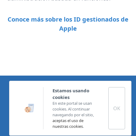
Conoce más sobre los ID gestionados de
Apple
Política de privacidad para centros educativos
Estamos usando
Política de cookies
cookies
Condiciones generales
En este portal se usan
Términos y condiciones de garantía
OK
cookies. Al continuar
Política de privacidad
navegando por el sitio,
aceptas el uso de
Copyright @Banana Computer S.L. Todos los derechos
nuestras cookies
.
reservados.