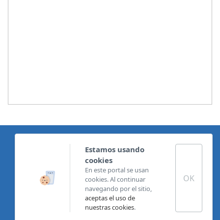
Política de privacidad para centros educativos
Estamos usando
Política de cookies
cookies
Condiciones generales
En este portal se usan
Términos y condiciones de garantía
OK
cookies. Al continuar
Política de privacidad
navegando por el sitio,
aceptas el uso de
Copyright @Banana Computer S.L. Todos los derechos
nuestras cookies
.
reservados.